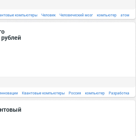
антовые компьютеры
Человек
Человеческий мозг
компьютер
атом
биохимия
взгляд
Вопрос
го
 рублей
инновации
Квантовые компьютеры
Россия
компьютер
Разработка
рубль
2018
Алгоритм
антовый