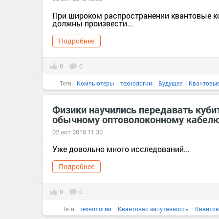
При широком распространении квантовые 
должны произвести...
Подробнее
0
0
Теги:
Компьютеры
технологии
Будущее
Квантовы
Физики научились передавать куби
обычному оптоволоконному кабел
02 окт 2018 11:30
Уже довольно много исследований...
Подробнее
0
0
Теги:
технологии
Квантовая запутанность
Кванто