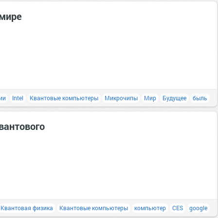
данные
 мире
ии
Intel
Квантовые компьютеры
Микрочипы
Мир
Будущее
быль
вантового
Квантовая физика
Квантовые компьютеры
компьютер
CES
google