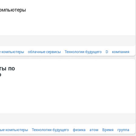
компьютеры
е компьютеры
облачные сервисы
Технологии будущего
D
компания
ты по
ю
вые компьютеры
Технологии будущего
физика
атом
Время
группа