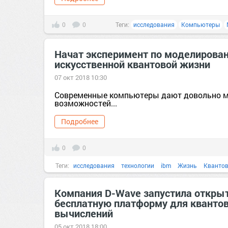
0
0
Теги:
исследования
Компьютеры
Начат эксперимент по моделирова
искусственной квантовой жизни
07 окт 2018 10:30
Современные компьютеры дают довольно 
возможностей...
Подробнее
0
0
Теги:
исследования
технологии
ibm
Жизнь
Квантов
Компания D-Wave запустила откры
бесплатную платформу для кванто
вычислений
05 окт 2018 18:00