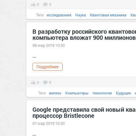
0
0
Теги:
исследования
Наука
Квантовая механика
Кв
В разработку российского квантово
компьютера вложат 900 миллионов
08 мар 2018 10:30
...
Подробнее
0
0
Теги:
железо
Компьютеры
технологии
Будущее
Google представила свой новый кв
процессор Bristlecone
07 мар 2018 10:30
...