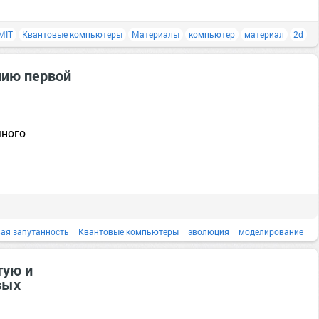
MIT
Квантовые компьютеры
Материалы
компьютер
материал
2d
нию первой
много
ая запутанность
Квантовые компьютеры
эволюция
моделирование
Эксперимент
тую и
вых