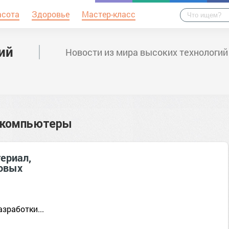
асота
Здоровье
Мастер-класс
ий
Новости из мира высоких технологий
 компьютеры
ериал,
товых
зработки...