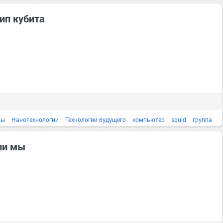
ип кубита
ры
Нанотехнологии
Технологии будущего
компьютер
squid
группа
Журнал
ли мы